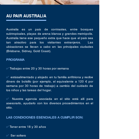
AU PAIR AUSTRALIA
Australia es un país de contrastes, entre bosques
subtropicales, playas de arena blanca y grandes metrópolis.
Australia tiene ese pequeño extra que hace que el país sea
tan atractivo para los visitantes extranjeros.
Las
ubicaciones se llevan a cabo en las principales ciudades
(Brisbane, Sidney, Gold Coast).
PROGRAMA
✅
Trabajas entre 20 y
30 horas por semana
✅
estás
alimentado
y alojado
en tu familia anfitriona y recibe
dinero de bolsillo (por ejemplo, el equivalente a 120 € por
semana por 30 horas de trabajo) a cambio del cuidado de
los niños y las tareas del hogar.
✅
Nuestra agencia asociada en el sitio está allí para
asesorarlo, ayudarlo con los diversos procedimientos en el
sitio.
​
LAS CONDICIONES ESENCIALES A CUMPLIR SON:
✅
Tener entre 18 y 30 años
✅
Ser soltero