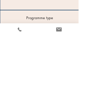
Programme type
Lundi 30 min 🇬🇧 Anglais
Mardi 30 min 🇫🇷 Français
Jeudi 30 min 🇬🇧 Anglais
Vendredi 30 min 🇫🇷 Français
Lundi 30 min 🇬🇧 Anglais
Mardi 30 min 🇫🇷 Français
Jeudi 30 min 🇬🇧 Anglais
Vendredi 30 min 🇫🇷 Français
...
TARIFS
270€
Pack annuel
Durée : 12 mois / 96 sessions (48h au total)