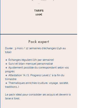
...
TARIFS
100€
Pack expert
Durée : 3 mois / 12 semaines d’échanges (24h au
total)
🔹 Échanges réguliers (2h par semaine)
🔹 Suivi et bilan mensuel personnalisé
🔹 Ajustement possible du correspondant selon vos
progrès
🔹 Attestation “A.I.S. Progress Level 1” à la fin du
trimestre
🔹 Thématiques enrichies (culture, voyage, société,
traditions…)
Le pack idéal pour consolider ses acquis et devenir à
l’aise à l’oral.