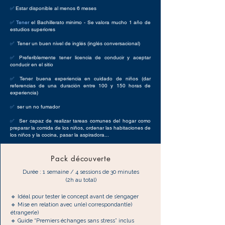
✅
Estar disponible al menos 6 meses
✅ Tener
el Bachillerato mínimo - Se valora mucho 1 año de
estudios superiores
✅
Tener un buen nivel de inglés (inglés conversacional)
✅
Preferiblemente tener licencia de conducir y aceptar
conducir en el sitio
✅
Tener buena experiencia en cuidado de niños (dar
referencias de una duración entre 100 y 150 horas de
experiencia)
✅
ser un no fumador
✅
Ser capaz de realizar tareas comunes del hogar como
preparar la comida de los niños, ordenar las habitaciones de
los niños y la cocina, pasar la aspiradora...
Pack découverte
Durée : 1 semaine / 4 sessions de 30 minutes
(2h au total)
🔹 Idéal pour tester le concept avant de s’engager
🔹 Mise en relation avec un(e) correspondant(e)
étranger(e)
🔹 Guide “Premiers échanges sans stress” inclus