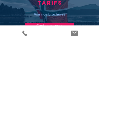
TARIFS
Voir nos brochures
Contactez-nous
A NOTER
Argent de poche minimum 7 000 NOK /
mois (avant impôts)
25 jours ouvrables de congés par an +
jours fériés
Indemnité de congés conforme à la
législation norvégienne
Détails complets disponibles dans nos
brochures
Contactez-nous