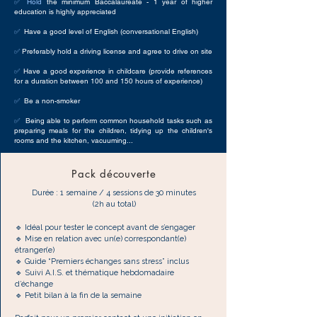
✅ Hold
the minimum Baccalaureate - 1 year of higher
education is highly appreciated
✅
Have a good level of English (conversational English)
✅
Preferably hold a driving license and agree to drive on site
✅
Have a good experience in childcare (provide references
for a duration between 100 and 150 hours of experience)
✅
Be a non-smoker
✅
Being able to perform common household tasks such as
preparing meals for the children, tidying up the children's
rooms and the kitchen, vacuuming...
Pack découverte
Durée : 1 semaine / 4 sessions de 30 minutes
(2h au total)
🔹 Idéal pour tester le concept avant de s’engager
🔹 Mise en relation avec un(e) correspondant(e)
étranger(e)
🔹 Guide “Premiers échanges sans stress” inclus
🔹 Suivi A.I.S. et thématique hebdomadaire
d’échange
🔹 Petit bilan à la fin de la semaine