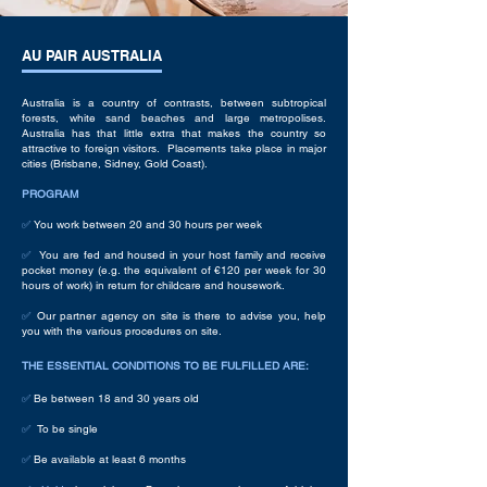
AU PAIR AUSTRALIA
Australia is a country of contrasts, between subtropical
forests, white sand beaches and large metropolises.
Australia has that little extra that makes the country so
attractive to foreign visitors.
Placements take place in major
cities (Brisbane, Sidney, Gold Coast).
PROGRAM
✅
You work between 20 and
30 hours per week
✅
Y
ou are fed
and housed
in your host family and receive
pocket money (e.g. the equivalent of €120 per week for 30
hours of work) in return for childcare and housework.
✅
Our partner agency on site is there to advise you, help
you with the various procedures on site.
​
THE ESSENTIAL CONDITIONS TO BE FULFILLED ARE:
✅
Be between 18 and 30 years old
✅
To be single
✅
Be available at least 6 months