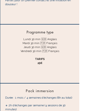
Parfait pour un premier contact et une initiation en
douceur !
Programme type
Lundi 30 min 🇬🇧 Anglais
Mardi 30 min 🇫🇷 Français
Jeudi 30 min 🇬🇧 Anglais
Vendredi 30 min 🇫🇷 Français
TARIFS
25€
Pack immersion
Durée : 1 mois / 4 semaines d’échanges (8h au total)
🔹 2h d’échanges par semaine (4 sessions de 30
minutes)