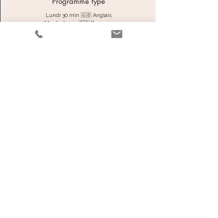
Programme type
Lundi 30 min 🇬🇧 Anglais
Mardi 30 min 🇫🇷 Français
Jeudi 30 min 🇬🇧 Anglais
Vendredi 30 min 🇫🇷 Français
Lundi 30 min 🇬🇧 Anglais
Mardi 30 min 🇫🇷 Français
Jeudi 30 min 🇬🇧 Anglais
Vendredi 30 min 🇫🇷 Français
...
TARIFS
270€
Pack annuel
Durée : 12 mois / 96 sessions (48h au total)
🔹 Accompagnement complet sur l’année
🔹 Bilans trimestriels + certificat de progression final
🔹 Possibilité de changer de correspondant tous les 3
mois
🔹 Accès à un espace membre avec thématiques