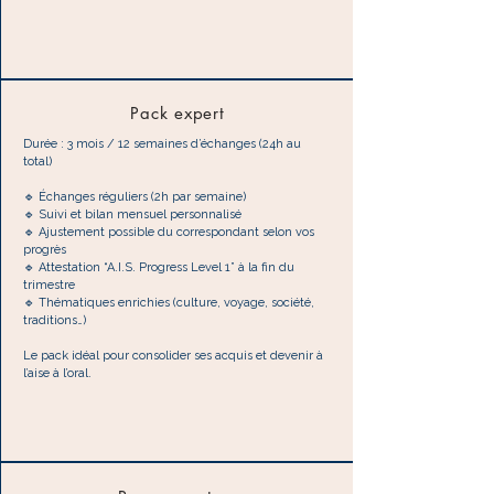
Pack expert
Durée : 3 mois / 12 semaines d’échanges (24h au
total)
🔹 Échanges réguliers (2h par semaine)
🔹 Suivi et bilan mensuel personnalisé
🔹 Ajustement possible du correspondant selon vos
progrès
🔹 Attestation “A.I.S. Progress Level 1” à la fin du
trimestre
🔹 Thématiques enrichies (culture, voyage, société,
traditions…)
Le pack idéal pour consolider ses acquis et devenir à
l’aise à l’oral.