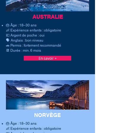
AUSTRALIE
🎂 Âge : 18–30 ans
👶 Expérience enfants : obligatoire
💶 Argent de poche : oui
🗣 Anglais : bon niveau
🚗 Permis : fortement recommandé
📆 Durée : min. 6 mois
En savoir +
NORVÈGE
🎂 Âge : 18–30 ans
👶 Expérience enfants : obligatoire