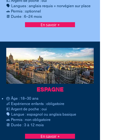
💶 Argent de poche : oui
🗣 Langues : anglais requis + norvégien sur place
🚗 Permis : optionnel
📆 Durée : 6–24 mois
En savoir +
ESPAGNE
🎂 Âge : 18–30 ans
👶 Expérience enfants : obligatoire
💶 Argent de poche : oui
🗣 Langue : espagnol ou anglais basique
🚗 Permis : non obligatoire
📆 Durée : 3 à 12 mois
En savoir +