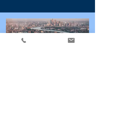
COURS ANGLAIS
🎂 Âge : 18 ans et +
👶 Expérience enfants : non requise
💶 Argent de poche : non
🗣 Anglais : tous niveaux
🚗 Permis : non requis
📆 Durée : 2
sem à 6 mois max.
En savoir +