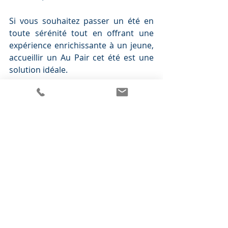
Si vous souhaitez passer un été en 
toute sérénité tout en offrant une 
expérience enrichissante à un jeune, 
accueillir un Au Pair cet été est une 
solution idéale. 
Contactez-nous pour en savoir plus 
sur les démarches et trouver un Au 
Pair pour votre famille !
accueil au pair
accueil au pair en france
Accueillir Au Pair
accueil au pair été
Au Pair été
Programme Au Pair en France
Trouver un Au Pair en France
Expérience Au Pair France
Comment devenir famille d’accueil
Programme Au Pair été
garde d'enfants
solution garde d'enfants
solution garde enfants été